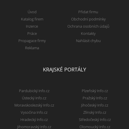
Úvod
Přidat firmu
Katalog firem
Obchodní podmínky
Inzerce
Ochrana osobních údajů
Práce
Kontakty
Propagace firmy
Nahlásit chybu
Reklama
KRAJSKÉ PORTÁLY
Pardubický Info.cz
Plzeňský Info.cz
Ústecký Info.cz
Pražský Info.cz
Moravskoslezský Info.cz
Jihočeský Info.cz
Vysočina Info.cz
Zlínský Info.cz
Hradecký Info.cz
Středočeský Info.cz
Jihomoravský Info.cz
Olomoucký Info.cz