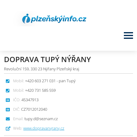
DOPRAVA TUPÝ NÝŘANY
Revoluční 159, 330 23 Nýřany Plzeňský kraj
Mobil:
+420 603 271 031 - pan Tupý
Mobil:
+420 731 585 559
IČO:
45347913
DIČ:
CZ7012012040
Email:
tupy.d@seznam.cz
Web:
www.dopravanyrany.cz