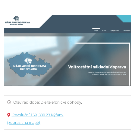
Otevírací doba: Dle telefonické dohody.
Revoluční 159, 330 23 Nýřany
(zobrazit na mapě)