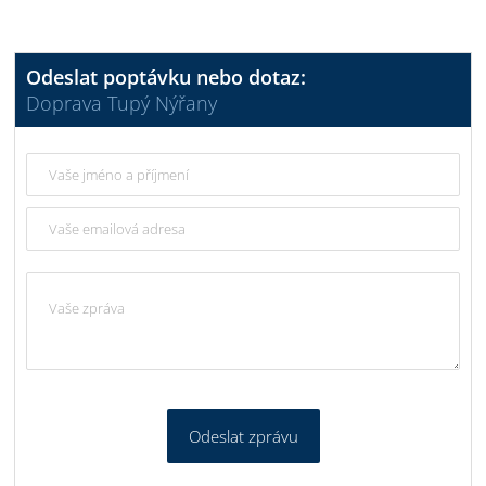
Odeslat poptávku nebo dotaz:
Doprava Tupý Nýřany
Odeslat zprávu