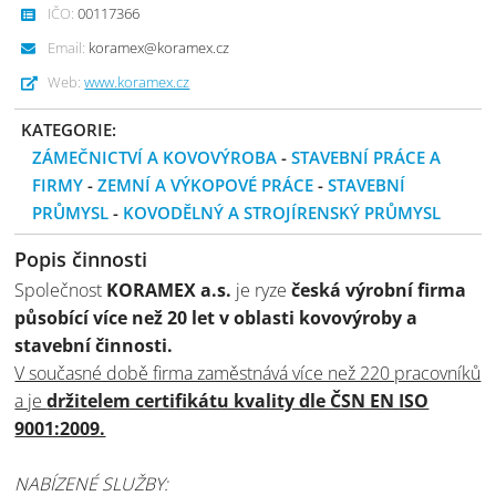
IČO:
00117366
Email:
koramex@koramex.cz
Web:
www.koramex.cz
KATEGORIE:
ZÁMEČNICTVÍ A KOVOVÝROBA
-
STAVEBNÍ PRÁCE A
FIRMY
-
ZEMNÍ A VÝKOPOVÉ PRÁCE
-
STAVEBNÍ
PRŮMYSL
-
KOVODĚLNÝ A STROJÍRENSKÝ PRŮMYSL
Popis činnosti
Společnost
KORAMEX a.s.
je ryze
česká výrobní firma
působící více než 20 let v oblasti kovovýroby a
stavební činnosti.
V současné době firma zaměstnává více než 220 pracovníků
a je
držitelem certifikátu kvality dle ČSN EN ISO
9001:2009.
NABÍZENÉ SLUŽBY: