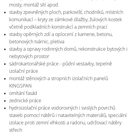
mosty, montáž sítí apod.
stavby zpevněných ploch, parkovišť, chodníků, místních
komunikací – kryty ze zámkové dlažby, žulových kostek
včetně podkladních konstrukcí a zemních prací
stavby opěrných zdí a oplocení z kamene, betonu,
betonových tvárnic, pletiva
stavby a opravy rodinných domů, rekonstrukce bytových i
nebytových prostor
sádrokartonářské práce - půdní vestavby, tepelně
izolační práce
montáž stěnových a stropních izolačních panelů
KINGSPAN
omítání fasád
zednické práce
hydroizolační práce vodorovných i svislých povrchů
staveb pomocí nátěrů i natavitelných materiálů, speciální
izolace proti
zemní vlhkosti a radonu, udržovací nátěry
střech