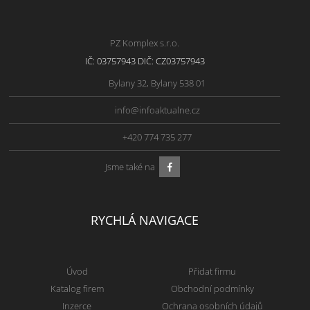
PZ Komplex s.r.o.
IČ: 03757943 DIČ: CZ03757943
Bylany 32, Bylany 538 01
info@infoaktualne.cz
+420 774 735 277
Jsme také na
RYCHLÁ NAVIGACE
Úvod
Přidat firmu
Katalog firem
Obchodní podmínky
Inzerce
Ochrana osobních údajů