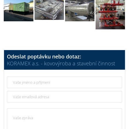
Odeslat poptávku nebo dotaz:
KORAMEX a.s. - kovovýroba a stavební činnost