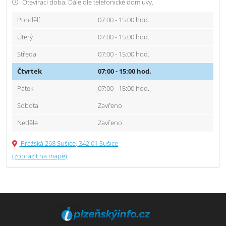
Otevírací doba: Dále dle telefonické domluvy.
Pondělí
07:00 - 15:00 hod.
Úterý
07:00 - 15:00 hod.
Středa
07:00 - 15:00 hod.
Čtvrtek
07:00 - 15:00 hod.
Pátek
07:00 - 15:00 hod.
Sobota
Zavřeno
Neděle
Zavřeno
Pražská 268 Sušice, 342 01 Sušice
(zobrazit na mapě)