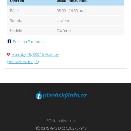
Čtvrtek
08:00 - 16:30 hod.
Pátek
08:00 - 16:30 hod.
Sobota
zavřeno
Neděle
Zavřeno
Přejít na Facebook
Všeruby 15, 330 16 Všeruby
(zobrazit na mapě)
PZ Komplex s.r.o.
IČ: 03757943 DIČ: CZ03757943