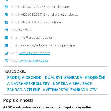
Mobil:
+420 603 220 766 - pan Falkenauer
Mobil:
+420 603 220 746 - anglické růže - dovoz
Mobil:
+420 601 001 202 - prodejna
IČO:
25248553
Email:
info@arbo-zahrada.cz
Email:
prodejna@arbo-zahrada.cz - prodejna
Web:
www.arbo-zahrada.cz
Web:
www.anglickeruze.cz
KATEGORIE:
PRODEJ A OBCHOD
-
DŮM, BYT, ZAHRADA
-
PROJEKČNÍ
A NÁVRHÁŘSKÉ SLUŽBY
-
ÚDRŽBA A REALIZACE
ZAHRAD A ZELENĚ
-
KVĚTINÁŘSTVÍ, ZAHRADNICTVÍ
Popis činnosti
ARBO – zahradnictví s.r.o. se věnuje projekci a výsadbě