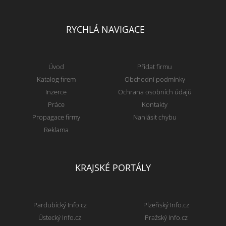
RYCHLÁ NAVIGACE
Úvod
Přidat firmu
Katalog firem
Obchodní podmínky
Inzerce
Ochrana osobních údajů
Práce
Kontakty
Propagace firmy
Nahlásit chybu
Reklama
KRAJSKÉ PORTÁLY
Pardubický Info.cz
Plzeňský Info.cz
Ústecký Info.cz
Pražský Info.cz