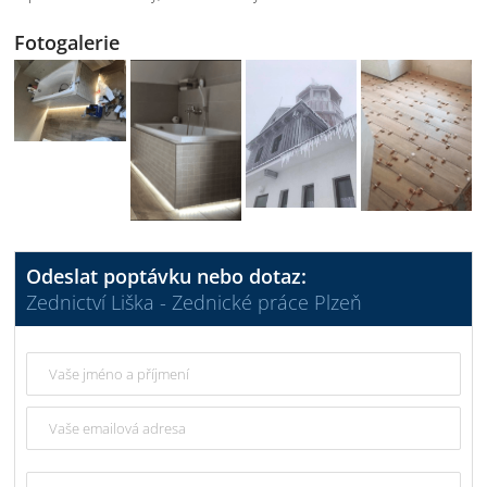
Fotogalerie
Odeslat poptávku nebo dotaz:
Zednictví Liška - Zednické práce Plzeň