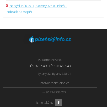
Na Výsluní 656/11, Slovany 326 00 Plzeň 2
(zobrazit na mapě)
PZ Komplex s.r.o.
IČ: 03757943 DIČ: CZ03757943
Bylany 32, Bylany 538 01
info@infoaktualne.cz
+420 774 735 277
Jsme také na