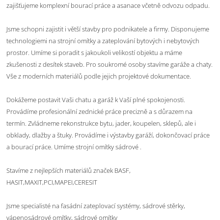
zajišťujeme komplexní bourací práce a asanace včetně odvozu odpadu.
Jsme schopni zajistit i větší stavby pro podnikatele a firmy. Disponujeme
technologiemi na strojní omítky a zateplování bytových i nebytových
prostor. Umíme si poradit s jakoukoli velikostí objektu a máme
zkušenosti z desítek staveb. Pro soukromé osoby stavíme garáže a chaty.
Vše z moderních materiálů podle jejich projektové dokumentace.
Dokážeme postavit Vaši chatu a garáž k Vaší plné spokojenosti.
Provádíme profesionální zednické práce precizně a s důrazem na
termín. Zvládneme rekonstrukce bytu, jader, koupelen, sklepů, ale i
obklady, dlažby a štuky. Provádíme i výstavby garáží, dokončovací práce
a bourací práce. Umíme strojní omítky sádrové .
Stavíme z nejlepších materiálů značek BASF,
HASIT,MAXIT,PCI,MAPEI,CERESIT
Jsme specialisté na fasádní zateplovací systémy, sádrové stěrky,
vápenosádrové omítky, sádrové omítky