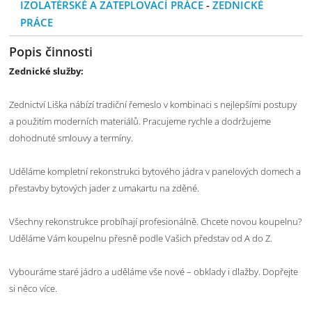
IZOLATÉRSKÉ A ZATEPLOVACÍ PRÁCE
-
ZEDNICKÉ
PRÁCE
Popis činnosti
Zednické služby:
Zednictví Liška nábízí tradiční řemeslo v kombinaci s nejlepšími postupy
a použitím moderních materiálů. Pracujeme rychle a dodržujeme
dohodnuté smlouvy a termíny.
Uděláme kompletní rekonstrukci bytového jádra v panelových domech a
přestavby bytových jader z umakartu na zděné.
Všechny rekonstrukce probíhají profesionálně. Chcete novou koupelnu?
Uděláme Vám koupelnu přesně podle Vašich představ od A do Z.
Vybouráme staré jádro a uděláme vše nové – obklady i dlažby. Dopřejte
si něco více.