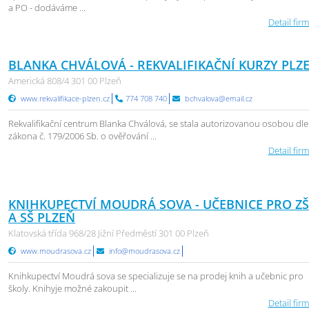
a PO - dodáváme ...
Detail firm
BLANKA CHVÁLOVÁ - REKVALIFIKAČNÍ KURZY PLZ
Americká 808/4 301 00 Plzeň
www.rekvalifikace-plzen.cz
774 708 740
bchvalova@email.cz
Rekvalifikační centrum Blanka Chválová, se stala autorizovanou osobou dle
zákona č. 179/2006 Sb. o ověřování ...
Detail firm
KNIHKUPECTVÍ MOUDRÁ SOVA - UČEBNICE PRO Z
A SŠ PLZEŇ
Klatovská třída 968/28 Jižní Předměstí 301 00 Plzeň
www.moudrasova.cz
info@moudrasova.cz
Knihkupectví Moudrá sova se specializuje se na prodej knih a učebnic pro
školy. Knihyje možné zakoupit ...
Detail firm