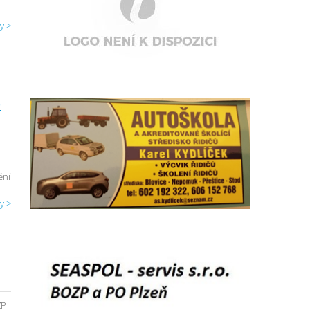
y >
O
ění
y >
ZP