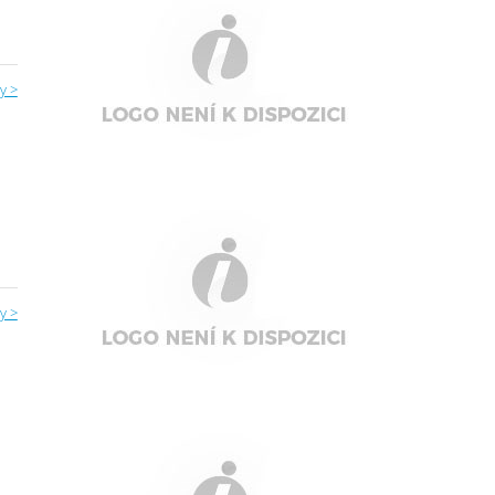
y >
y >