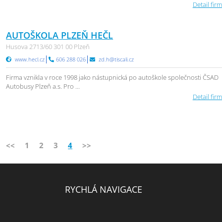
Detail firm
AUTOŠKOLA PLZEŇ HEČL
Husova 2713/60 301 00 Plzeň
www.hecl.cz
606 288 026
zd.h@tiscali.cz
Firma vznikla v roce 1998 jako nástupnická po autoškole společnosti ČSAD
Autobusy Plzeň a.s. Pro ...
Detail firm
<<
1
2
3
4
>>
RYCHLÁ NAVIGACE