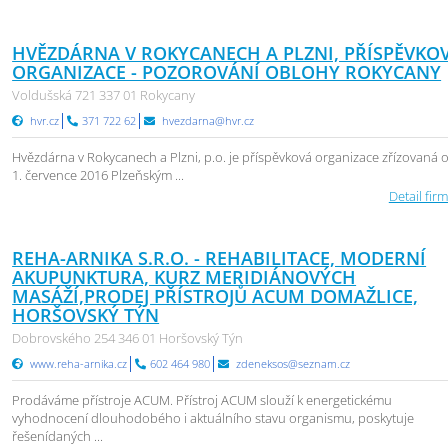
HVĚZDÁRNA V ROKYCANECH A PLZNI, PŘÍSPĚVKO
ORGANIZACE - POZOROVÁNÍ OBLOHY ROKYCANY
Voldušská 721 337 01 Rokycany
hvr.cz
371 722 62
hvezdarna@hvr.cz
Hvězdárna v Rokycanech a Plzni, p.o. je příspěvková organizace zřízovaná 
1. července 2016 Plzeňským ...
Detail firm
REHA-ARNIKA S.R.O. - REHABILITACE, MODERNÍ
AKUPUNKTURA, KURZ MERIDIÁNOVÝCH
MASÁŽÍ,PRODEJ PŘÍSTROJŮ ACUM DOMAŽLICE,
HORŠOVSKÝ TÝN
Dobrovského 254 346 01 Horšovský Týn
www.reha-arnika.cz
602 464 980
zdeneksos@seznam.cz
Prodáváme přístroje ACUM. Přístroj ACUM slouží k energetickému
vyhodnocení dlouhodobého i aktuálního stavu organismu, poskytuje
řešenídaných ...