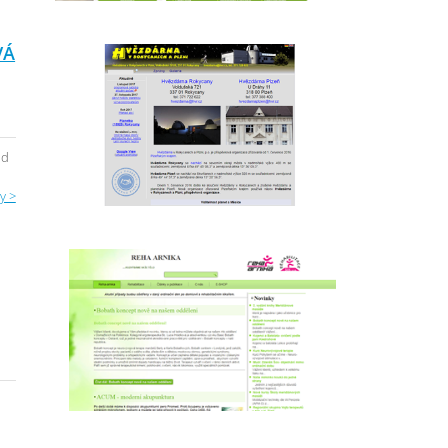
VÁ
od
y >