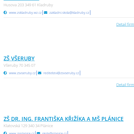
Husova 203 349 61 Kladruby
www.zskladruby.wz.cz
zakladni.skola@kladruby.cz
Detail firm
ZŠ VŠERUBY
Všeruby 70 345 07
www.zsvseruby.cz
reditelstvi@zsvseruby.cz
Detail firm
ZŠ DR. ING. FRANTIŠKA KŘIŽÍKA A MŠ PLÁNICE
Klatovská 129 340 34 Plánice
www.zsplanice.cz
skola@planice.cz