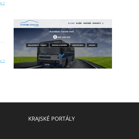
y >
y >
KRAJSKÉ PORTÁLY