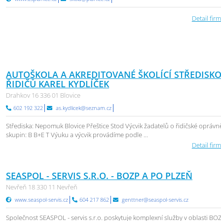
Detail firm
AUTOŠKOLA A AKREDITOVANÉ ŠKOLÍCÍ STŘEDISK
ŘIDIČŮ KAREL KYDLÍČEK
Drahkov 16 336 01 Blovice
602 192 322
as.kydlicek@seznam.cz
Střediska: Nepomuk Blovice Přeštice Stod Výcvik žadatelů o řidičské oprávn
skupin: B B+E T Výuku a výcvik provádíme podle ...
Detail firm
SEASPOL - SERVIS S.R.O. - BOZP A PO PLZEŇ
Nevřeň 18 330 11 Nevřeň
www.seaspol-servis.cz
604 217 862
genttner@seaspol-servis.cz
Společnost SEASPOL - servis s.r.o. poskytuje komplexní služby v oblasti BO