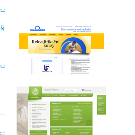
y >
EŇ
y >
Š
y >