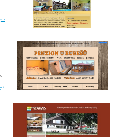
y >
vé
y >