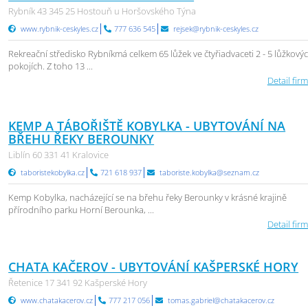
Rybník 43 345 25 Hostouň u Horšovského Týna
www.rybnik-ceskyles.cz
777 636 545
rejsek@rybnik-ceskyles.cz
Rekreační středisko Rybníkmá celkem 65 lůžek ve čtyřiadvaceti 2 - 5 lůžkový
pokojích. Z toho 13 ...
Detail firm
KEMP A TÁBOŘIŠTĚ KOBYLKA - UBYTOVÁNÍ NA
BŘEHU ŘEKY BEROUNKY
Liblín 60 331 41 Kralovice
taboristekobylka.cz
721 618 937
taboriste.kobylka@seznam.cz
Kemp Kobylka, nacházející se na břehu řeky Berounky v krásné krajině
přírodního parku Horní Berounka, ...
Detail firm
CHATA KAČEROV - UBYTOVÁNÍ KAŠPERSKÉ HORY
Řetenice 17 341 92 Kašperské Hory
www.chatakacerov.cz
777 217 056
tomas.gabriel@chatakacerov.cz