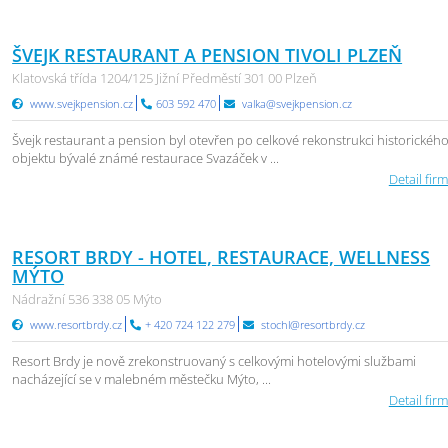
ŠVEJK RESTAURANT A PENSION TIVOLI PLZEŇ
Klatovská třída 1204/125 Jižní Předměstí 301 00 Plzeň
www.svejkpension.cz
603 592 470
valka@svejkpension.cz
Švejk restaurant a pension byl otevřen po celkové rekonstrukci historickéh
objektu bývalé známé restaurace Svazáček v ...
Detail firm
RESORT BRDY - HOTEL, RESTAURACE, WELLNESS
MÝTO
Nádražní 536 338 05 Mýto
www.resortbrdy.cz
+ 420 724 122 279
stochl@resortbrdy.cz
Resort Brdy je nově zrekonstruovaný s celkovými hotelovými službami
nacházející se v malebném městečku Mýto, ...
Detail firm