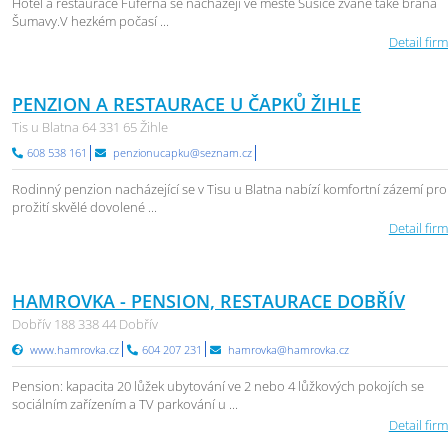
Hotel a restaurace Fuferna se nacházejí ve městě Sušice zvané také brána
Šumavy.V hezkém počasí ...
Detail firm
PENZION A RESTAURACE U ČAPKŮ ŽIHLE
Tis u Blatna 64 331 65 Žihle
608 538 161
penzionucapku@seznam.cz
Rodinný penzion nacházející se v Tisu u Blatna nabízí komfortní zázemí pro
prožití skvělé dovolené ...
Detail firm
HAMROVKA - PENSION, RESTAURACE DOBŘÍV
Dobřív 188 338 44 Dobřív
www.hamrovka.cz
604 207 231
hamrovka@hamrovka.cz
Pension: kapacita 20 lůžek ubytování ve 2 nebo 4 lůžkových pokojích se
sociálním zařízením a TV parkování u ...
Detail firm