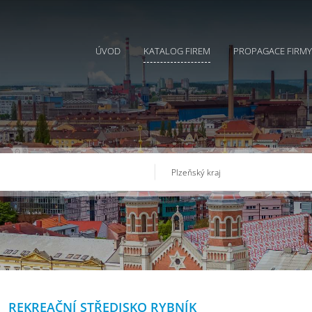
ÚVOD
KATALOG FIREM
PROPAGACE FIRMY
REKREAČNÍ STŘEDISKO RYBNÍK