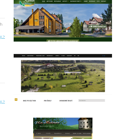
ch
y >
y >