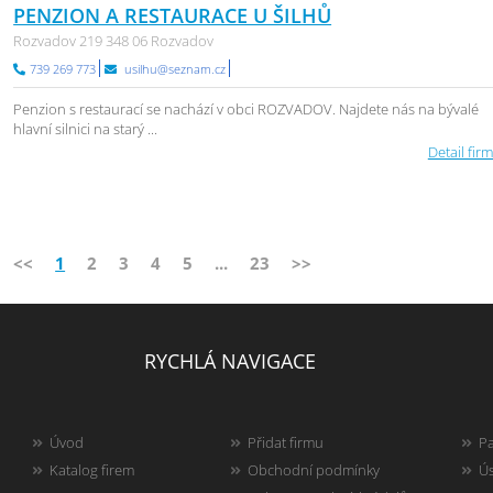
PENZION A RESTAURACE U ŠILHŮ
Rozvadov 219 348 06 Rozvadov
739 269 773
usilhu@seznam.cz
Penzion s restaurací se nachází v obci ROZVADOV. Najdete nás na bývalé
hlavní silnici na starý ...
Detail firm
<<
1
2
3
4
5
...
23
>>
RYCHLÁ NAVIGACE
Úvod
Přidat firmu
Pa
Katalog firem
Obchodní podmínky
Ús