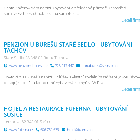
Chata Kačerov Vám nabízí ubytování v překrásné přírodě uprostřed
šumavských lesů.Chata leží na samotě s ...
Detail firm
PENZION U BUREŠŮ STARÉ SEDLO - UBYTOVÁNÍ
TACHOV
Staré Sedlo 28 348 02 Bor u Tachova
www.penzionuburesu.cz
723 217 447
annabures@seznam.cz
Ubytování U Burešů nabízí: 12 lůžek s vlastní sociálním zařízení (dvoulůžko
pokoje) společná kompletně vybavená kuchyňka WIFI a ...
Detail firm
HOTEL A RESTAURACE FUFERNA - UBYTOVÁNÍ
SUŠICE
Lerchova 62 342 01 Sušice
www.fuferna.cz
606 751 639
hotel@fuferna.cz