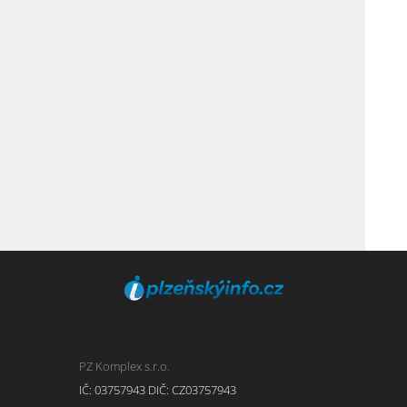
PZ Komplex s.r.o.
IČ: 03757943 DIČ: CZ03757943