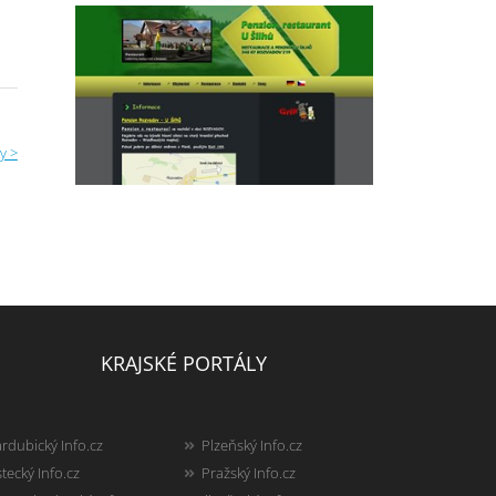
y >
KRAJSKÉ PORTÁLY
rdubický Info.cz
Plzeňský Info.cz
tecký Info.cz
Pražský Info.cz