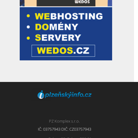
PZ Komplex s.r.o.
IČ: 03757943 DIČ: CZ03757943