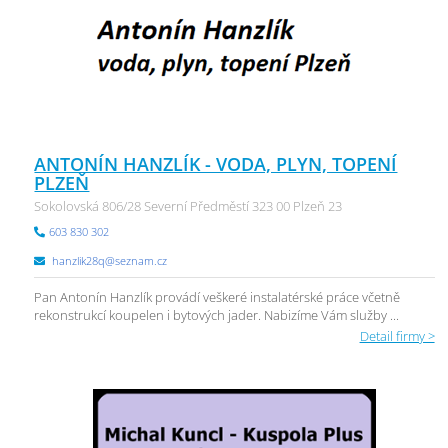
ANTONÍN HANZLÍK - VODA, PLYN, TOPENÍ
PLZEŇ
Sokolovská 806/28 Severní Předměstí 323 00 Plzeň 23
603 830 302
hanzlik28q@seznam.cz
Pan Antonín Hanzlík provádí veškeré instalatérské práce včetně
rekonstrukcí koupelen i bytových jader. Nabizíme Vám služby ...
Detail firmy >