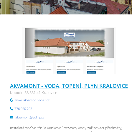
AKVAMONT - VODA, TOPENÍ, PLYN KRALOVICE
Kopidlo 38 331 41 Kralovice
www.akvamont-opat.cz
776 020 202
akvamont@volny.cz
Instalatérství vnitřní a venkovní rozvody vody zařizovací předměty,