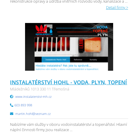
rekonstrukce opravy a údržba vnitřních rozvodů vody, kanalizace a ...
Detail firmy >
INSTALATÉRSTVÍ HOHL - VODA, PLYN, TOPENÍ
Mládežníků 1013 330 11 Třemošná
www.instalaterstvi-mh.cz
603 893 998
martin.hohl@seznam.cz
Nabízíme vám služby v oboru vodoinstalatérství a topenářství. Hlavní
náplní činnosti firmy jsou realizace ...