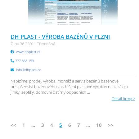
DH PLAST - VÝROBA BAZÉNŮ V PLZNI
Žilov 36 33011 Třemošná
www.dhplast.cz
777 868 159
info@dhplast.cz
Nabízíme: prodej, výroba, montáž a servis bazénů bazénové
příslušenství bazénového zastřešení plastové výrobky na zakázku
jímky, septiky, domovní čistírny odpadních ...
Detail firmy >
<<
1
...
3
4
5
6
7
...
10
>>