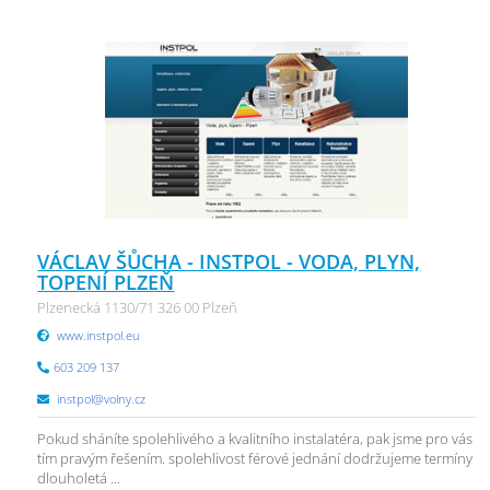
VÁCLAV ŠŮCHA - INSTPOL - VODA, PLYN,
TOPENÍ PLZEŇ
Plzenecká 1130/71 326 00 Plzeň
www.instpol.eu
603 209 137
instpol@volny.cz
Pokud sháníte spolehlivého a kvalitního instalatéra, pak jsme pro vás
tím pravým řešením. spolehlivost férové jednání dodržujeme termíny
dlouholetá ...