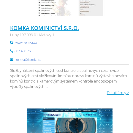
KOMKA KOMINICTVÍ S.R.O.
Luby 197 339 01 Klatovy 1
www.komka.cz
602 450 750
komka@komka.cz
Služby: čištění spalinových cest kontrola spalinových cest revize
spalinových cest vložkování komínu opravy komínů výstavba nových
komínů kontrola kamerovým systémem kontrola endoskopem
výpočty spalinových ...
Detail firmy >