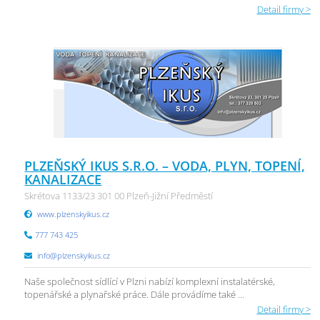
Detail firmy >
PLZEŇSKÝ IKUS S.R.O. – VODA, PLYN, TOPENÍ,
KANALIZACE
Skrétova 1133/23 301 00 Plzeň-Jižní Předměstí
www.plzenskyikus.cz
777 743 425
info@plzenskyikus.cz
Naše společnost sídlící v Plzni nabízí komplexní instalatérské,
topenářské a plynařské práce. Dále provádíme také ...
Detail firmy >