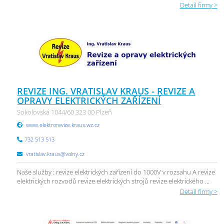
Detail firmy >
REVIZE ING. VRATISLAV KRAUS - REVIZE A
OPRAVY ELEKTRICKÝCH ZAŘÍZENÍ
Sokolovská 1044/60 323 00 Plzeň
www.elektrorevize.kraus.wz.cz
732 513 513
vratislav.kraus@volny.cz
Naše služby : revize elektrických zařízení do 1000V v rozsahu A revize
elektrických rozvodů revize elektrických strojů revize elektrického ...
Detail firmy >