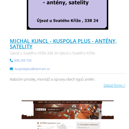
MICHAL KUNCL - KUSPOLA PLUS - ANTÉNY,
SATELITY
Újezd u Svatého Kříže 338 24 Újezd u Svatého Kříže
608 259 733
kuspolaplus@seznam.cz
Nabízím prodej, montáž a opravy všech typů antén.
Detail firmy >