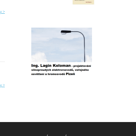
y >
y >