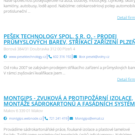
Naše společnost poskytujefolie na auta, budovy, motocykly, čtyřkolky, skůtry
kamióny, autobusy, lodě apod. Nabízíme: celokarosériový polep automobil
protisluneční ...
Detail firm
PEŠEK TECHNOLOGY SPOL. S R. O. - PRODEJ
PRŮMYSLOVÝCH BAREV, STŘÍKACÍ ZAŘÍZENÍ PLZE
Borová 384/31 Doubravka 312 00 Plzeň 4
www.pesektechnology.cz
602 316 192
libor.pesek@volny.cz
Od roku 2007 se zabývám prodejem stříkacího zařízení a průmyslových bar
V rámci zvyšování kvalifikace jsem ...
Detail firm
MONTGIPS - ZVUKOVÁ A PROTIPOŽÁRNÍ IZOLACE,
MONTÁŽE SÁDROKARTONŮ A FASÁDNÍCH SYSTÉ
Makov 6 339 01 Makov
montgips.webnode.cz
721 241 419
Montgips@email.cz
Provádíme sádrokartonářské práce, foukané izolace a plastové lamelové
fasády. Zajišťujeme osnímkování tepelných úniků infrakamerou. Nabízíme