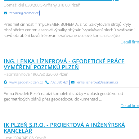
Domažlická 830/200 Skvrňany 318 00 Plzeň
zenisek@cremer.cz
Předmět činnosti firmyCREMER BOHEMIA, s.r.o. Zakrytování strojů kryty
obráběcích center laserové výpalky ohýbání vysekávaní plechů svařování
kovů obrábění kovů frézování svařované ocelové konstrukce (do ...
Detail firm
ING. LENKA LÍZNEROVÁ - GEODETICKÉ PRÁCE,
VYMĚŘENÍ POZEMKŮ PLZEŇ
Habrmannova 1966/50 326 00 Plzeň
www.geodeti-plzen.cz
732 580 421
lenka.liznerova@seznam.cz
Firma Geodeti Plzeň nabízí kompletní služby v oblasti geodézie, od
geometrických plánů přes geodetickou dokumentaci ...
Detail firm
IK PLZEŇ S.R.O. - PROJEKTOVÁ A INŽENÝRSKÁ
KANCELÁŘ
Lesní 594 345 06 Kdyně