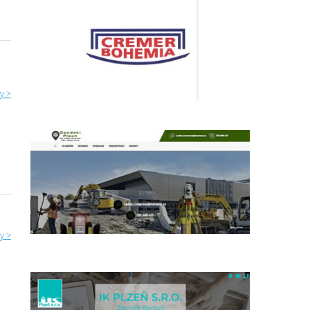
y >
y >