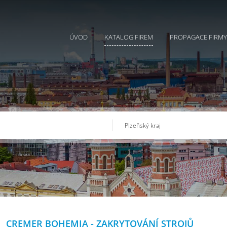
ÚVOD
KATALOG FIREM
PROPAGACE FIRMY
CREMER BOHEMIA - ZAKRYTOVÁNÍ STROJŮ