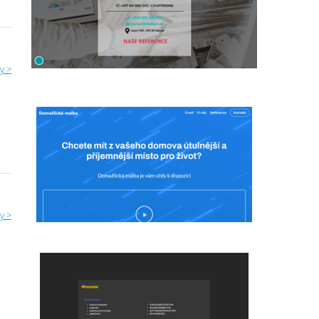
y >
y >