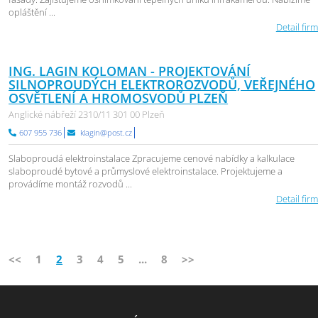
opláštění ...
Detail firm
ING. LAGIN KOLOMAN - PROJEKTOVÁNÍ
SILNOPROUDÝCH ELEKTROROZVODŮ, VEŘEJNÉHO
OSVĚTLENÍ A HROMOSVODŮ PLZEŇ
Anglické nábřeží 2310/11 301 00 Plzeň
607 955 736
klagin@post.cz
Slaboproudá elektroinstalace Zpracujeme cenové nabídky a kalkulace
slaboproudé bytové a průmyslové elektroinstalace. Projektujeme a
provádíme montáž rozvodů ...
Detail firm
<<
1
2
3
4
5
...
8
>>