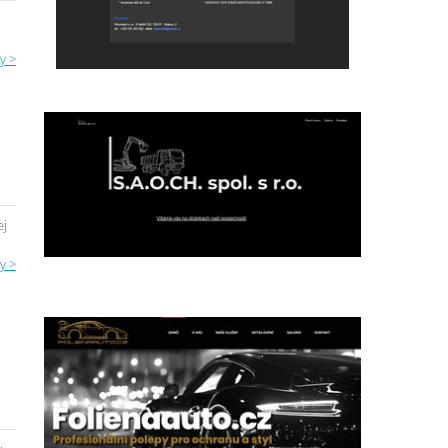
y >
ej
y >