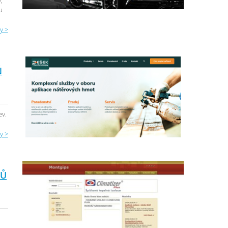
,
u
y >
Ň
ev.
y >
MŮ