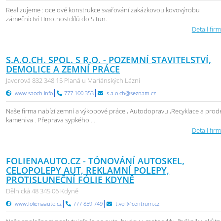
Realizujeme : ocelové konstrukce svařování zakázkovou kovovýrobu
zámečnictví Hmotnostdílů do 5 tun.
Detail firm
S.A.O.CH. SPOL. S R.O. - POZEMNÍ STAVITELSTVÍ,
DEMOLICE A ZEMNÍ PRÁCE
Javorová 832 348 15 Planá u Mariánských Lázní
www.saoch.info
777 100 353
s.a.o.ch@seznam.cz
Naše firma nabízí zemní a výkopové práce , Autodopravu ,Recyklace a prod
kameniva . Přeprava sypkého ...
Detail firm
FOLIENAAUTO.CZ - TÓNOVÁNÍ AUTOSKEL,
CELOPOLEPY AUT, REKLAMNÍ POLEPY,
PROTISLUNEČNÍ FÓLIE KDYNĚ
Dělnická 48 345 06 Kdyně
www.folienaauto.cz
777 859 749
t.volf@centrum.cz