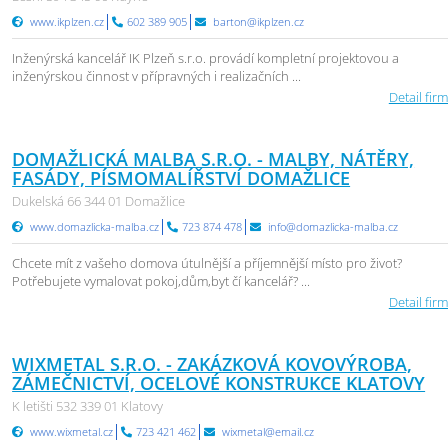
www.ikplzen.cz
602 389 905
barton@ikplzen.cz
Inženýrská kancelář IK Plzeň s.r.o. provádí kompletní projektovou a
inženýrskou činnost v přípravných i realizačních ...
Detail firm
DOMAŽLICKÁ MALBA S.R.O. - MALBY, NÁTĚRY,
FASÁDY, PÍSMOMALÍŘSTVÍ DOMAŽLICE
Dukelská 66 344 01 Domažlice
www.domazlicka-malba.cz
723 874 478
info@domazlicka-malba.cz
Chcete mít z vašeho domova útulnější a příjemnější místo pro život?
Potřebujete vymalovat pokoj,dům,byt čí kancelář? ...
Detail firm
WIXMETAL S.R.O. - ZAKÁZKOVÁ KOVOVÝROBA,
ZÁMEČNICTVÍ, OCELOVÉ KONSTRUKCE KLATOVY
K letišti 532 339 01 Klatovy
www.wixmetal.cz
723 421 462
wixmetal@email.cz