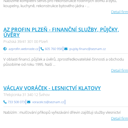
Nabízíme kompletní servis pro rekonstrukce rodinných domů a bytů,
koupelny, kuchyně, rekonstrukce bytového jádra - ...
Detail firm
AZ PROFIN PLZEŇ - FINANČNÍ SLUŽBY, PŮJČKY,
ÚVĚRY
Pražská 39/41 301 00 Plzeň
azprofin.webnode.cz
605 760 958
pujcky.financ@seznam.cz
V oblasti financí, půjček a úvěrů, zprostředkovatelské činnosti a obchodu
působíme od roku 1995. Naší ...
Detail firm
VÁCLAV VORÁČEK - LESNICTVÍ KLATOVY
Třebýcinka 31 340 12 Švihov
733 508 073
voracek.ts@seznam.cz
Nabízím : mulčování příkopů vyřezávání dřevin zajišťuji služby vlesnictví
Detail firm