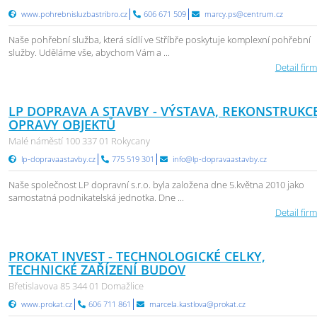
www.pohrebnisluzbastribro.cz
606 671 509
marcy.ps@centrum.cz
Naše pohřební služba, která sídlí ve Stříbře poskytuje komplexní pohřební
služby. Uděláme vše, abychom Vám a ...
Detail firm
LP DOPRAVA A STAVBY - VÝSTAVA, REKONSTRUKCE
OPRAVY OBJEKTŮ
Malé náměstí 100 337 01 Rokycany
lp-dopravaastavby.cz
775 519 301
info@lp-dopravaastavby.cz
Naše společnost LP dopravní s.r.o. byla založena dne 5.května 2010 jako
samostatná podnikatelská jednotka. Dne ...
Detail firm
PROKAT INVEST - TECHNOLOGICKÉ CELKY,
TECHNICKÉ ZAŘÍZENÍ BUDOV
Břetislavova 85 344 01 Domažlice
www.prokat.cz
606 711 861
marcela.kastlova@prokat.cz