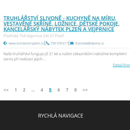
TRUHLÁŘSTVÍ SLIVONĚ - KUCHYNĚ NA MÍRU,
VESTAVĚNÉ SKŘÍNĚ, LOŽNICE, DĚTSKÉ POKOJE,
KANCELÁŘSKÝ NÁBYTEK PLZEŇ A VEJPRNICE
Plzeňská 754 Vejprnice 330 27 Plzeň
www.truhlarstvi-plzen.cz
739 518 617
frantisek@slivone.cz
Naše truhlářství funguje již 21 let a našim zákazníkům nabízíme kompletní
servis při realizaci jejich ...
Detail firm
<<
1
2
...
4
5
6
7
8
>>
RYCHLÁ NAVIGACE