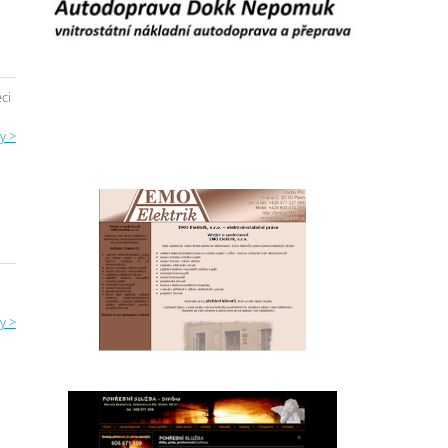
ci
y >
y >