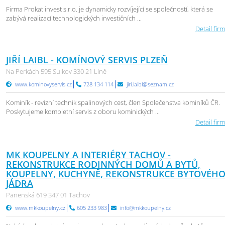
Firma Prokat invest s.r.o. je dynamicky rozvíjející se společností, která se
zabývá realizací technologických investičních ...
Detail firm
JIŘÍ LAIBL - KOMÍNOVÝ SERVIS PLZEŇ
Na Perkách 595 Sulkov 330 21 Líně
www.kominovyservis.cz
728 134 114
jiri.laibl@seznam.cz
Kominík - revizní technik spalinových cest, člen Společenstva kominíků ČR.
Poskytujeme kompletní servis z oboru kominických ...
Detail firm
MK KOUPELNY A INTERIÉRY TACHOV -
REKONSTRUKCE RODINNÝCH DOMŮ A BYTŮ,
KOUPELNY, KUCHYNĚ, REKONSTRUKCE BYTOVÉH
JÁDRA
Panenská 619 347 01 Tachov
www.mkkoupelny.cz
605 233 983
info@mkkoupelny.cz