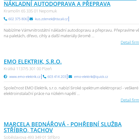
NÁKLADNÍ AUTODOPRAVA A PŘEPRAVA
Kramolín 65 335 01 Nepomuk
602 375 806
kus.zdenek@tiscali.cz
Nabízíme Vámvnitrostátní nákladní autodopravu a přepravu. Přepravíme vě
na paletách, dřevo, cihly a další materiály (kromě ...
Detail firm
EMO ELEKTRIK, S.R.O.
Krátká 1137/5 301 00 Plzeň
www.emo-elektrik.cz
603 414 203
emo-elektrik@quick.cz
Společnost EMO Elektrik, s.r.o. nabízí široké spektrum elektroprací - veškeré
elektroinstalační práce na nízkém napětí ...
Detail firm
MARCELA BEDNÁŘOVÁ - POHŘEBNÍ SLUŽBA
STŘÍBRO, TACHOV
Soběslavova 493 349 01 Stříbro