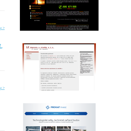
y >
,
y >