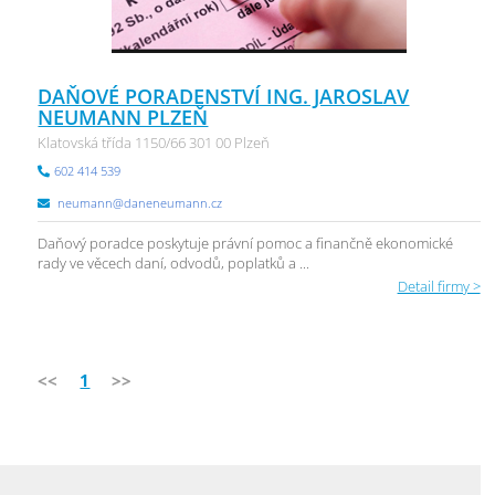
DAŇOVÉ PORADENSTVÍ ING. JAROSLAV
NEUMANN PLZEŇ
Klatovská třída 1150/66 301 00 Plzeň
602 414 539
neumann@daneneumann.cz
Daňový poradce poskytuje právní pomoc a finančně ekonomické
rady ve věcech daní, odvodů, poplatků a ...
Detail firmy >
<<
1
>>