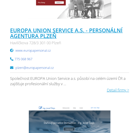
EUROPA UNION SERVICE A.S. - PERSONÁLNÍ
AGENTURA PLZEŇ
Havlíčkova 728/3 301 00 Plzeň
www.europapersonal.cz
775 068 967
plzen@europapersonal.cz
Společnost EUROPA Union Service a.s. působí na celém území ČR a
zajišťuje profesionální služby v ...
Detail firmy >