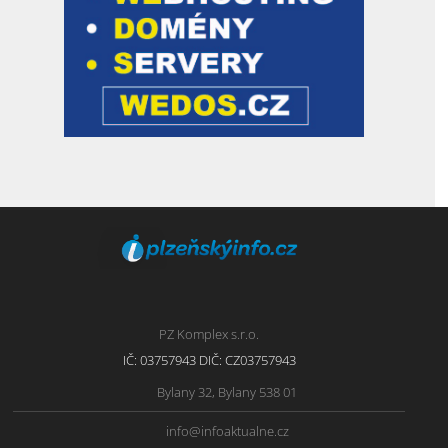
PZ Komplex s.r.o.
IČ: 03757943 DIČ: CZ03757943
Bylany 32, Bylany 538 01
info@infoaktualne.cz