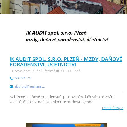
JK AUDIT SPOL. S.R.O. PLZEŇ - MZDY, DAŇOVÉ
PORADENSTVÍ, ÚČETNICTVÍ
Husova 722/13 Jižní Předměstí 301 00 Plzeň
728 732 341
zibarovai@seznam.cz
Nabízíme : daňové poradenství zpracováním daňových přiznání
vedení účetnictví daňová evidence mzdová agenda
Detail firmy >