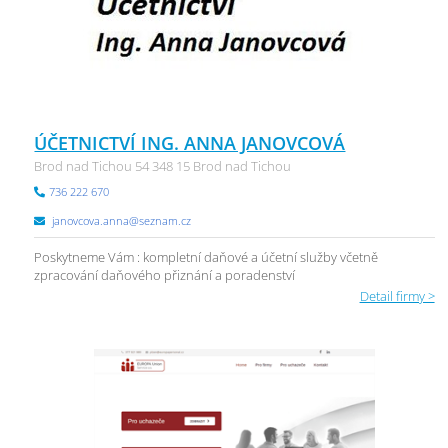
ÚČETNICTVÍ ING. ANNA JANOVCOVÁ
Brod nad Tichou 54 348 15 Brod nad Tichou
736 222 670
janovcova.anna@seznam.cz
Poskytneme Vám : kompletní daňové a účetní služby včetně
zpracování daňového přiznání a poradenství
Detail firmy >