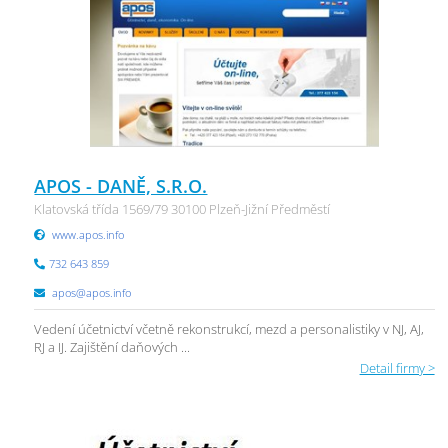
APOS - DANĚ, S.R.O.
Klatovská třída 1569/79 30100 Plzeň-Jižní Předměstí
www.apos.info
732 643 859
apos@apos.info
Vedení účetnictví včetně rekonstrukcí, mezd a personalistiky v NJ, AJ,
RJ a IJ. Zajištění daňových ...
Detail firmy >