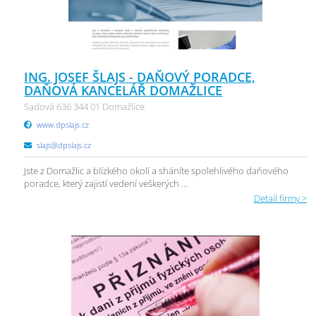
ING. JOSEF ŠLAJS - DAŇOVÝ PORADCE,
DAŇOVÁ KANCELÁŘ DOMAŽLICE
Sadová 636 344 01 Domažlice
www.dpslajs.cz
slajs@dpslajs.cz
Jste z Domažlic a blízkého okolí a sháníte spolehlivého daňového
poradce, který zajistí vedení veškerých ...
Detail firmy >